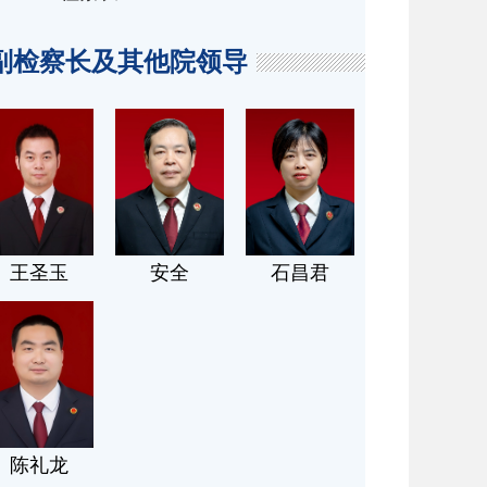
副检察长及其他院领导
王圣玉
安全
石昌君
陈礼龙