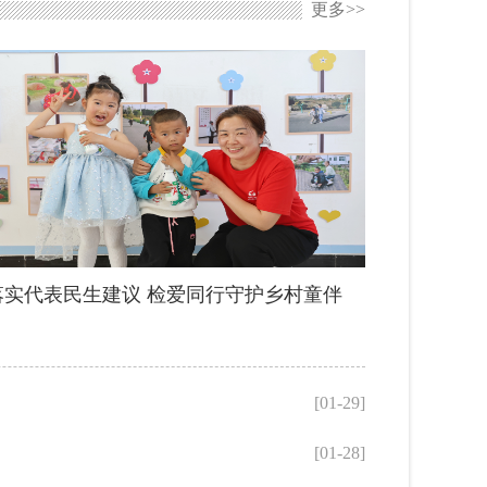
更多>>
落实代表民生建议 检爱同行守护乡村童伴
[01-29]
[01-28]