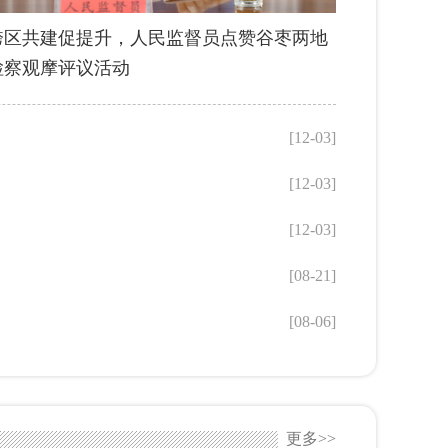
跨区共建促提升，人民监督员点赞谷枣两地
检察观摩评议活动
[12-03]
[12-03]
[12-03]
[08-21]
[08-06]
更多>>