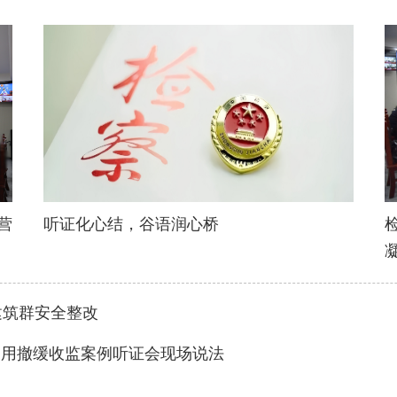
营
听证化心结，谷语润心桥
建筑群安全整改
官用撤缓收监案例听证会现场说法